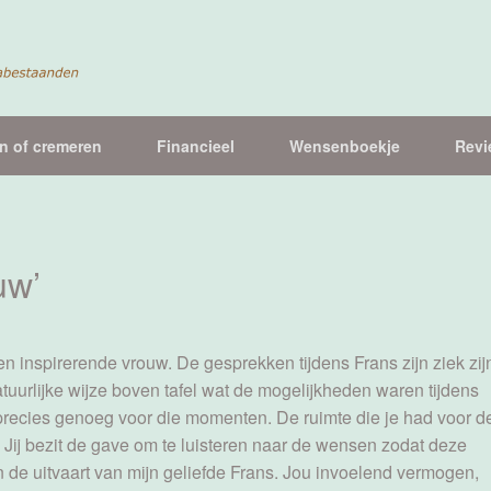
n of cremeren
Financieel
Wensenboekje
Revi
uw’
en inspirerende vrouw. De gesprekken tijdens Frans zijn ziek zij
urlijke wijze boven tafel wat de mogelijkheden waren tijdens
, precies genoeg voor die momenten. De ruimte die je had voor d
 Jij bezit de gave om te luisteren naar de wensen zodat deze
de uitvaart van mijn geliefde Frans. Jou invoelend vermogen,